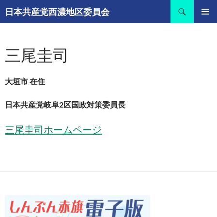
コ
検
日本共産党西濃地区委員会
ン
索
メインメ
テ
ニュー
ン
三尾圭司
ツ
へ
ス
大垣市 在住
キ
ッ
日本共産党岐阜2区国政対策委員長
プ
三尾圭司ホームページ