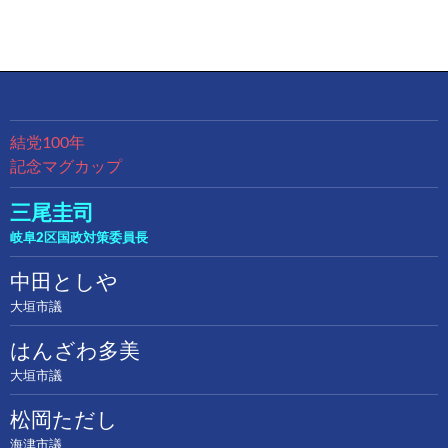
結党100年
記念マグカップ
三尾圭司
岐阜2区国政対策委員長
中田としや
大垣市議
はんざわ多美
大垣市議
松岡ただし
海津市議