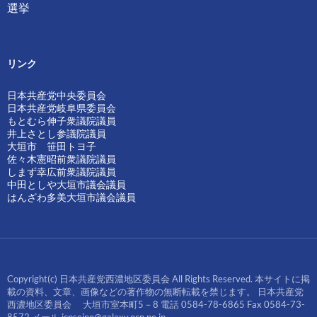
選挙
リンク
日本共産党中央委員会
日本共産党岐阜県委員会
もとむら伸子衆議院議員
井上さとし参議院議員
大垣市 笹田トヨ子
佐々木憲昭前衆議院議員
しまず幸広前衆議院議員
中田としや大垣市議会議員
はんざわ多美大垣市議会議員
Copyright(c) 日本共産党西濃地区委員会 All Rights Reserved. 本サイトに掲
載の資料、文章、画像などの著作物の無断転載を禁じます。 日本共産党
西濃地区委員会 大垣市室本町5－8 電話 0584-78-6865 Fax 0584-73-