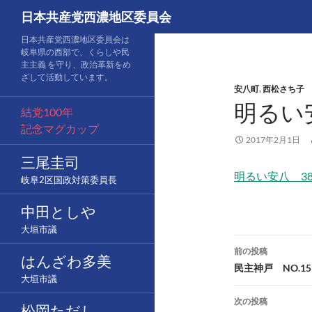
検
日本共産党西濃地区委員会
索
コ
日本共産党西濃地区委員会は
岐阜県の西部で、くらしや民
ン
主主義 を守り、政治革新をめ
テ
ざして活動しています。
安八町
,
西松さち子
ン
明るい安
ツ
結党100年
へ
記念マグカップ
ス
2017年2月1日
キ
三尾圭司
ッ
明るい安八 38
岐阜2区国政対策委員長
プ
中田としや
大垣市議
投
前の投稿
はんざわ多美
稿
民主神戸 NO.15
大垣市議
ナ
次の投稿
松岡ただし