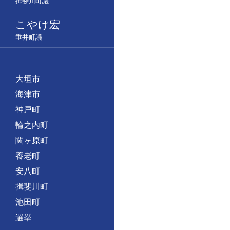
揖斐川町議
こやけ宏
垂井町議
大垣市
海津市
神戸町
輪之内町
関ヶ原町
養老町
安八町
揖斐川町
池田町
選挙