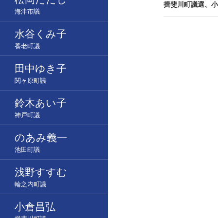
ビ
揖斐川町議選、小
海津市議
ゲ
水谷くみ子
ー
養老町議
シ
田中ゆき子
ョ
関ヶ原町議
ン
鈴木あい子
神戸町議
のあみ義一
池田町議
浅野すすむ
輪之内町議
小倉昌弘