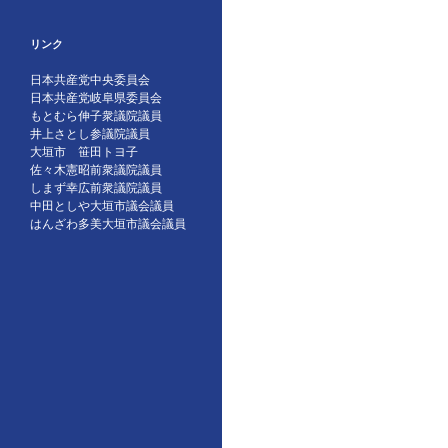
リンク
日本共産党中央委員会
日本共産党岐阜県委員会
もとむら伸子衆議院議員
井上さとし参議院議員
大垣市 笹田トヨ子
佐々木憲昭前衆議院議員
しまず幸広前衆議院議員
中田としや大垣市議会議員
はんざわ多美大垣市議会議員