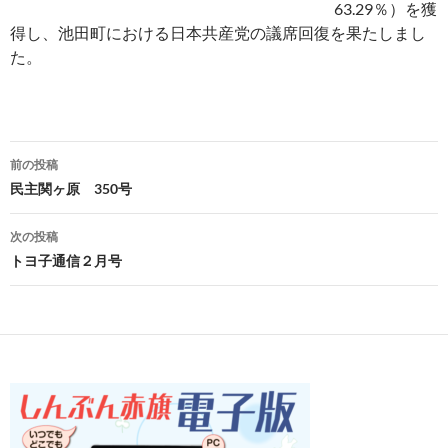
63.29％）を獲
得し、池田町における日本共産党の議席回復を果たしまし
た。
投
前の投稿
稿
民主関ヶ原 350号
ナ
次の投稿
ビ
トヨ子通信２月号
ゲ
ー
シ
ョ
ン