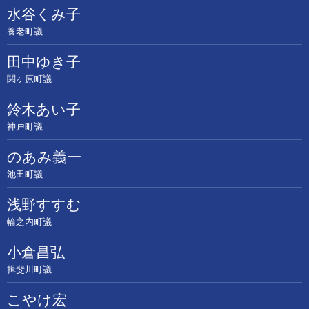
水谷くみ子
養老町議
田中ゆき子
関ヶ原町議
鈴木あい子
神戸町議
のあみ義一
池田町議
浅野すすむ
輪之内町議
小倉昌弘
揖斐川町議
こやけ宏