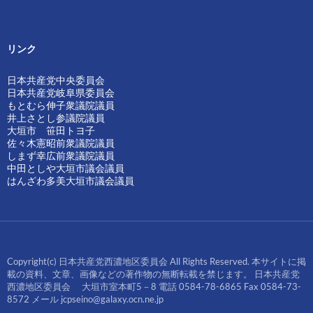
リンク
日本共産党中央委員会
日本共産党岐阜県委員会
もとむら伸子衆議院議員
井上さとし参議院議員
大垣市 笹田トヨ子
佐々木憲昭前衆議院議員
しまず幸広前衆議院議員
中田としや大垣市議会議員
はんざわ多美大垣市議会議員
Copyright(c) 日本共産党西濃地区委員会 All Rights Reserved. 本サイトに掲
載の資料、文章、画像などの著作物の無断転載を禁じます。 日本共産党
西濃地区委員会 大垣市室本町5－8 電話 0584-78-6865 Fax 0584-73-
8572 メール jcpseino@galaxy.ocn.ne.jp