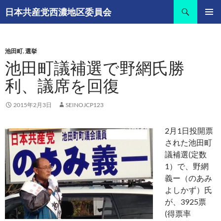
コ
検
日本共産党西濃地区委員会
ン
索
メインメ
テ
ニュー
ン
池田町
,
選挙
ツ
池田町議補選で野網氏勝
へ
ス
利、議席を回復
キ
ッ
2015年2月3日
SEINOJCP123
プ
2月1日投開票
された池田町
議補選(定数
1）で、野網
義ー（のあみ
よしかず）氏
が、3925票
(得票率