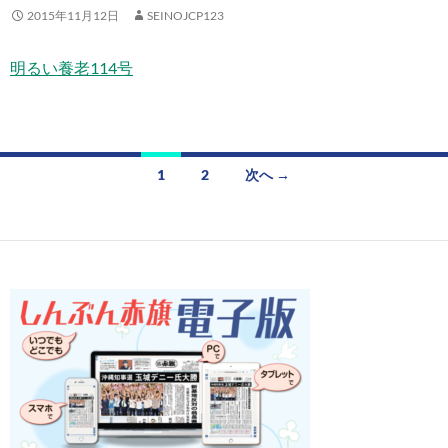
2015年11月12日
SEINOJCP123
明るい養老114号
投
1
2
次へ →
稿
ナ
ビ
ゲ
ー
シ
ョ