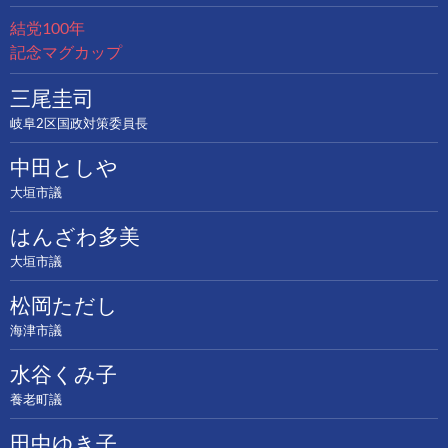
結党100年
記念マグカップ
三尾圭司
岐阜2区国政対策委員長
中田としや
大垣市議
はんざわ多美
大垣市議
松岡ただし
海津市議
水谷くみ子
養老町議
田中ゆき子