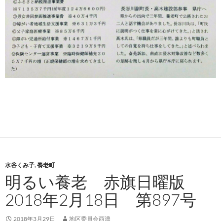
水谷くみ子
,
養老町
明るい養老 赤旗日曜版
2018年2月18日 第897号
2018年3月29日
地区委員会西濃