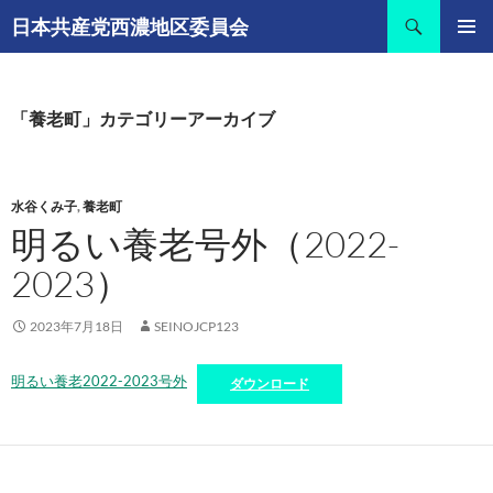
コ
検
日本共産党西濃地区委員会
ン
索
メインメ
テ
ニュー
ン
ツ
「養老町」カテゴリーアーカイブ
へ
ス
キ
水谷くみ子
,
養老町
ッ
明るい養老号外（2022-
プ
2023）
2023年7月18日
SEINOJCP123
明るい養老2022-2023号外
ダウンロード