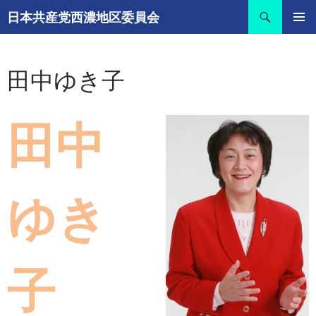
コ
検
日本共産党西濃地区委員会
ン
索
メインメ
テ
ニュー
ン
田中ゆき子
ツ
へ
ス
キ
田中
ッ
プ
ゆき
子