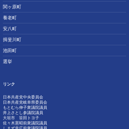
関ヶ原町
養老町
安八町
揖斐川町
池田町
選挙
リンク
日本共産党中央委員会
日本共産党岐阜県委員会
もとむら伸子衆議院議員
井上さとし参議院議員
大垣市 笹田トヨ子
佐々木憲昭前衆議院議員
しまず幸広前衆議院議員