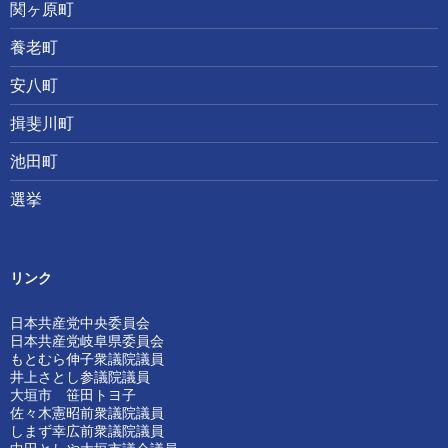
関ヶ原町
養老町
安八町
揖斐川町
池田町
選挙
リンク
日本共産党中央委員会
日本共産党岐阜県委員会
もとむら伸子衆議院議員
井上さとし参議院議員
大垣市 笹田トヨ子
佐々木憲昭前衆議院議員
しまず幸広前衆議院議員