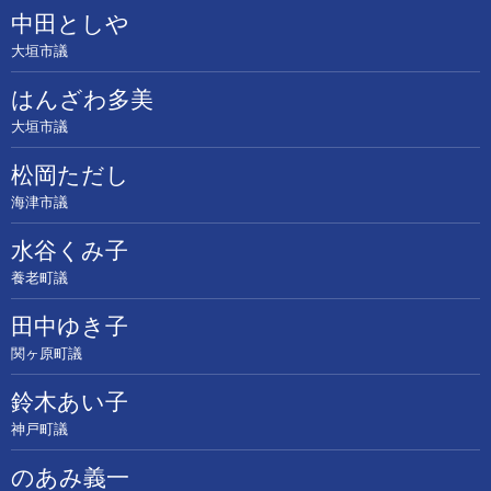
中田としや
大垣市議
はんざわ多美
大垣市議
松岡ただし
海津市議
水谷くみ子
養老町議
田中ゆき子
関ヶ原町議
鈴木あい子
神戸町議
のあみ義一