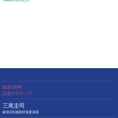
結党100年
記念マグカップ
三尾圭司
岐阜2区国政対策委員長