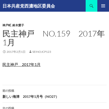
コ
検
日本共産党西濃地区委員会
ン
索
メインメ
テ
ニュー
ン
神戸町
,
鈴木愛子
ツ
民主神戸 NO.159 2017年
へ
ス
1月
キ
ッ
2017年2月1日
SEINOJCP123
プ
民主神戸 2017年1月
投
前の投稿
稿
新しい海津 2017年1月号（NO27）
ナ
次の投稿