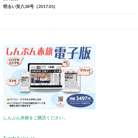
ビ
明るい安八38号（2017.01)
ゲ
ー
シ
ョ
ン
しんぶん赤旗をご購読ください。
Tweets by jcp_cc