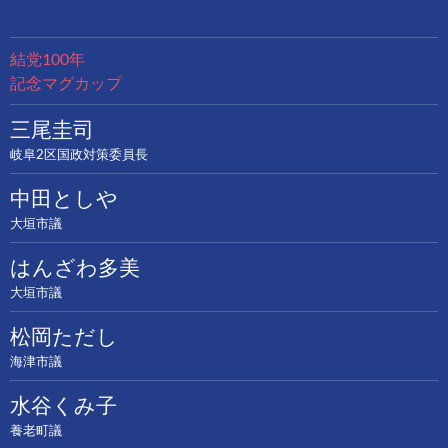
結党100年
記念マグカップ
三尾圭司
岐阜2区国政対策委員長
中田としや
大垣市議
はんざわ多美
大垣市議
松岡ただし
海津市議
水谷くみ子
養老町議