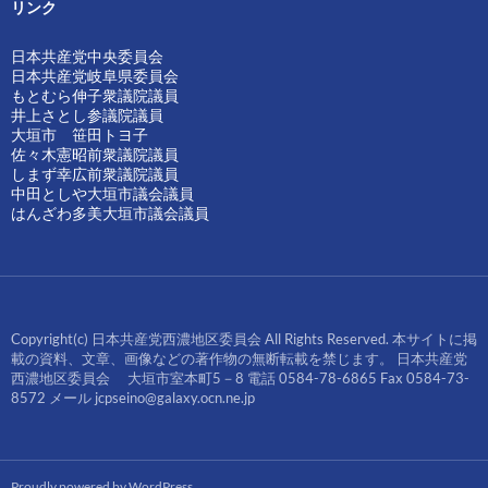
リンク
日本共産党中央委員会
日本共産党岐阜県委員会
もとむら伸子衆議院議員
井上さとし参議院議員
大垣市 笹田トヨ子
佐々木憲昭前衆議院議員
しまず幸広前衆議院議員
中田としや大垣市議会議員
はんざわ多美大垣市議会議員
Copyright(c) 日本共産党西濃地区委員会 All Rights Reserved. 本サイトに掲
載の資料、文章、画像などの著作物の無断転載を禁じます。 日本共産党
西濃地区委員会 大垣市室本町5－8 電話 0584-78-6865 Fax 0584-73-
8572 メール jcpseino@galaxy.ocn.ne.jp
Proudly powered by WordPress