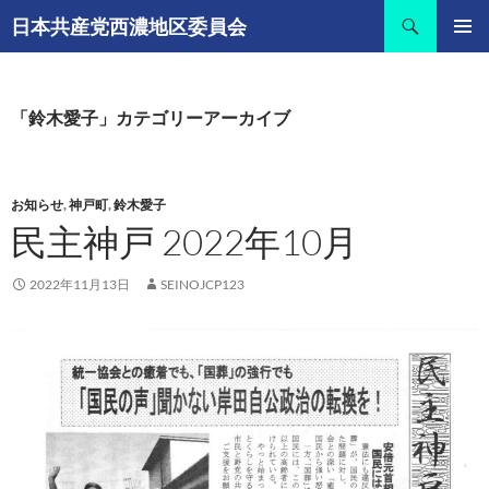
コ
検
日本共産党西濃地区委員会
ン
索
メインメ
テ
ニュー
ン
ツ
「鈴木愛子」カテゴリーアーカイブ
へ
ス
キ
お知らせ
,
神戸町
,
鈴木愛子
ッ
民主神戸 2022年10月
プ
2022年11月13日
SEINOJCP123