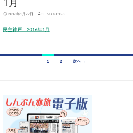
1月
2016年1月22日
SEINOJCP123
民主神戸 2016年1月
投
1
2
次へ →
稿
ナ
ビ
ゲ
ー
シ