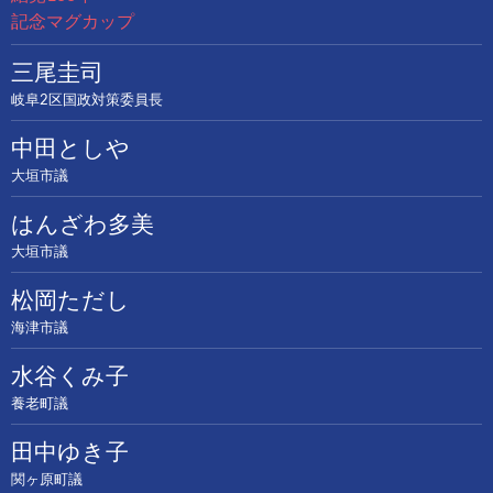
記念マグカップ
三尾圭司
岐阜2区国政対策委員長
中田としや
大垣市議
はんざわ多美
大垣市議
松岡ただし
海津市議
水谷くみ子
養老町議
田中ゆき子
関ヶ原町議