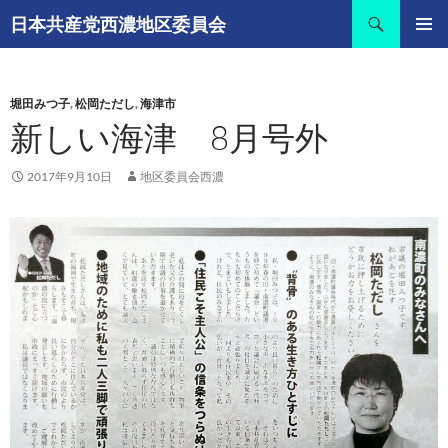
コ
検
日本共産党西濃地区委員会
ン
索
メインメ
テ
ニュー
ン
堀田みつ子
,
松岡ただし
,
海津市
ツ
新しい海津 8月号外
へ
ス
キ
2017年9月10日
地区委員会西濃
ッ
プ