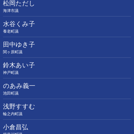
松岡ただし
海津市議
水谷くみ子
養老町議
田中ゆき子
関ヶ原町議
鈴木あい子
神戸町議
のあみ義一
池田町議
浅野すすむ
輪之内町議
小倉昌弘