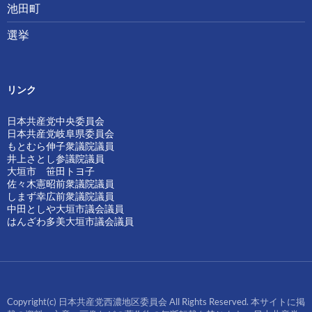
池田町
選挙
リンク
日本共産党中央委員会
日本共産党岐阜県委員会
もとむら伸子衆議院議員
井上さとし参議院議員
大垣市 笹田トヨ子
佐々木憲昭前衆議院議員
しまず幸広前衆議院議員
中田としや大垣市議会議員
はんざわ多美大垣市議会議員
Copyright(c) 日本共産党西濃地区委員会 All Rights Reserved. 本サイトに掲