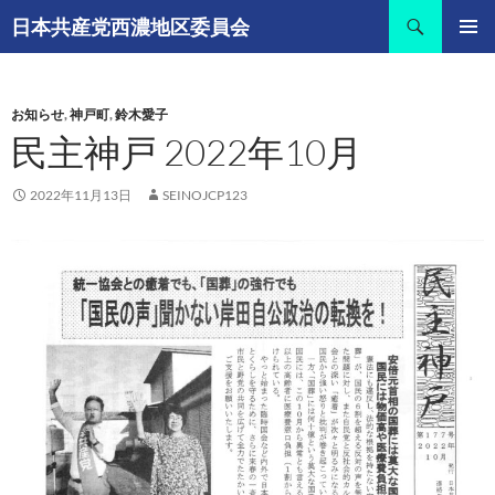
コ
検
日本共産党西濃地区委員会
ン
索
メインメ
テ
ニュー
ン
お知らせ
,
神戸町
,
鈴木愛子
ツ
民主神戸 2022年10月
へ
ス
キ
2022年11月13日
SEINOJCP123
ッ
プ