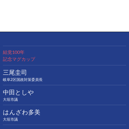
結党100年
記念マグカップ
三尾圭司
岐阜2区国政対策委員長
中田としや
大垣市議
はんざわ多美
大垣市議