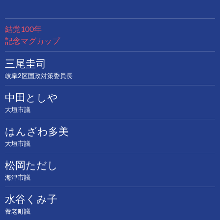
結党100年
記念マグカップ
三尾圭司
岐阜2区国政対策委員長
中田としや
大垣市議
はんざわ多美
大垣市議
松岡ただし
海津市議
水谷くみ子
養老町議