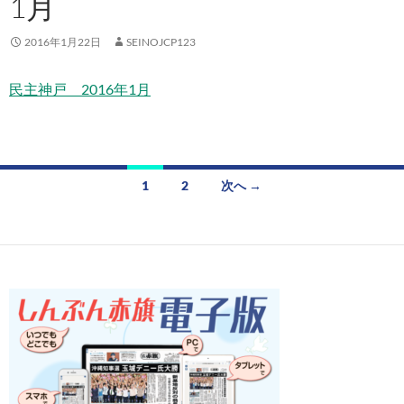
1月
2016年1月22日
SEINOJCP123
民主神戸 2016年1月
投
1
2
次へ →
稿
ナ
ビ
ゲ
ー
シ