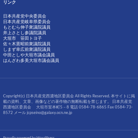
リンク
日本共産党中央委員会
日本共産党岐阜県委員会
もとむら伸子衆議院議員
井上さとし参議院議員
大垣市 笹田トヨ子
佐々木憲昭前衆議院議員
しまず幸広前衆議院議員
中田としや大垣市議会議員
はんざわ多美大垣市議会議員
Copyright(c) 日本共産党西濃地区委員会 All Rights Reserved. 本サイトに掲
載の資料、文章、画像などの著作物の無断転載を禁じます。 日本共産党
西濃地区委員会 大垣市室本町5－8 電話 0584-78-6865 Fax 0584-73-
8572 メール jcpseino@galaxy.ocn.ne.jp
Proudly powered by WordPress