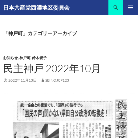
コ
検
日本共産党西濃地区委員会
ン
索
メインメ
テ
ニュー
ン
ツ
「神戸町」カテゴリーアーカイブ
へ
ス
キ
お知らせ
,
神戸町
,
鈴木愛子
ッ
民主神戸 2022年10月
プ
2022年11月13日
SEINOJCP123